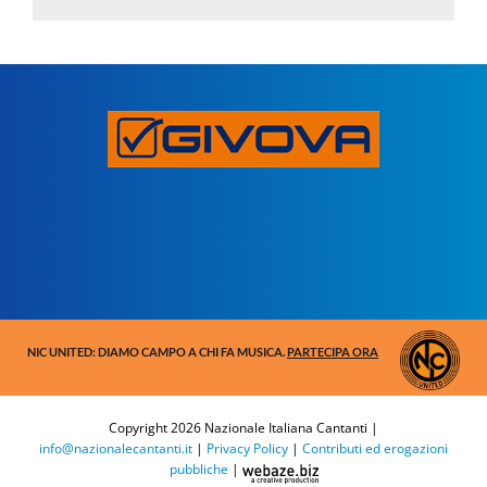
NIC UNITED: DIAMO CAMPO A CHI FA MUSICA.
PARTECIPA ORA
Copyright
2026 Nazionale Italiana Cantanti |
info@nazionalecantanti.it
|
Privacy Policy
|
Contributi ed erogazioni
pubbliche
|