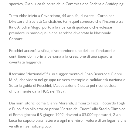
sportivo, Gian Luca fa parte della Commissione Federale Antidoping.
Tutto ebbe inizio a Coverciano, 44 anni fa, durante il Corso per
Direttore di Società Calcistiche. Fu in quel contesto che l’incontro tra
Italo Allodi e Mogol portò alla ricerca di qualcuno che volesse
prendere in mano quella che sarebbe diventata la Nazionale
Cantanti.
Pecchini accettò la sfida, diventandone uno dei soci fondatori e
contribuendo in prima persona alla creazione di una squadra
diventata leggenda.
Il termine “Nazionale” fu un suggerimento di Enzo Bearzot e Gianni
Minà, che videro nel gruppo un vero esempio di solidarietà nazionale.
Sotto la guida di Pecchini, l’Associazione è stata poi riconosciuta
ufficialmente dalla FIGC nel 1987.
Dai nomi storici come Gianni Morandi, Umberto Tozzi, Riccardo Fogli
e Pupo, fino alla storica prima “Partita del Cuore” allo Stadio Olimpico
di Roma giocata il 3 giugno 1992, davanti a 83.000 spettatori, Gian
Luca ha saputo trasmettere a ogni membro il valore di un legame che
va oltre il semplice gioco.