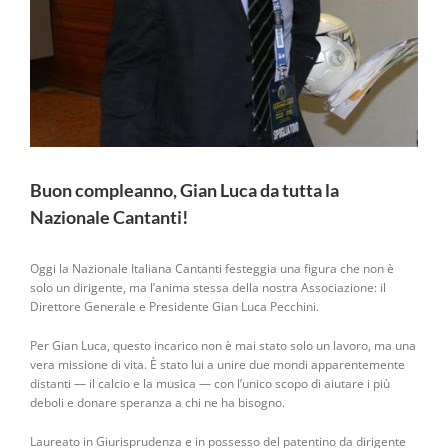
Buon compleanno, Gian Luca da tutta la
Nazionale Cantanti!
Oggi la Nazionale Italiana Cantanti festeggia una figura che non è
solo un dirigente, ma l’anima stessa della nostra Associazione: il
Direttore Generale e Presidente Gian Luca Pecchini.
Per Gian Luca, questo incarico non è mai stato solo un lavoro, ma una
vera missione di vita. È stato lui a unire due mondi apparentemente
distanti — il calcio e la musica — con l’unico scopo di aiutare i più
deboli e donare speranza a chi ne ha bisogno.
Laureato in Giurisprudenza e in possesso del patentino da dirigente