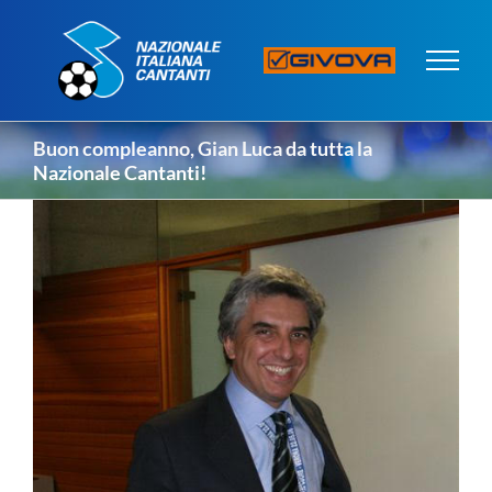
Salta
al
contenuto
Buon compleanno, Gian Luca da tutta la
Nazionale Cantanti!
Ingrandisci
immagine