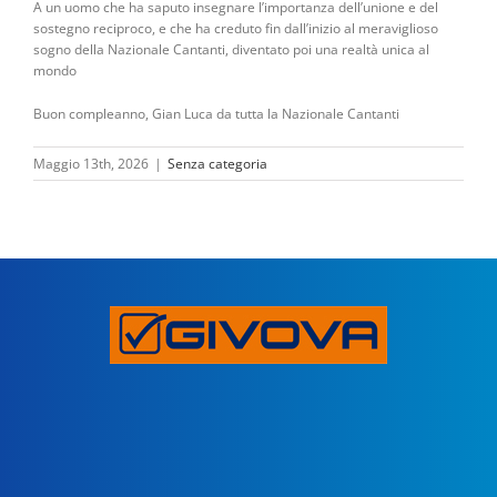
A un uomo che ha saputo insegnare l’importanza dell’unione e del
sostegno reciproco, e che ha
creduto fin dall’inizio al meraviglioso
sogno della Nazionale Cantanti, diventato poi una realtà unica al
mondo
Buon compleanno, Gian Luca da tutta la Nazionale Cantanti
Maggio 13th, 2026
|
Senza categoria