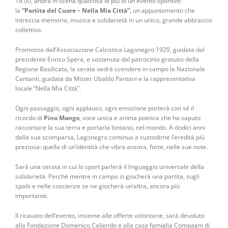
18.00, andrà in scena qualcosa di più di un evento sportivo:
la
“Partita del Cuore – Nella Mia Città”
, un appuntamento che
intreccia memoria, musica e solidarietà in un unico, grande abbraccio
collettivo.
Promossa dall’Associazione Calcistica Lagonegro 1929, guidata dal
presidente Enrico Spera, e sostenuta dal patrocinio gratuito della
Regione Basilicata, la serata vedrà scendere in campo la Nazionale
Cantanti, guidata da Mister Ubaldo Pantani e la rappresentativa
locale “Nella Mia Città”.
Ogni passaggio, ogni applauso, ogni emozione porterà con sé il
ricordo di
Pino Mango
, voce unica e anima poetica che ha saputo
raccontare la sua terra e portarla lontano, nel mondo. A dodici anni
dalla sua scomparsa, Lagonegro continua a custodirne l’eredità più
preziosa: quella di un’identità che vibra ancora, forte, nelle sue note.
Sarà una serata in cui lo sport parlerà il linguaggio universale della
solidarietà. Perché mentre in campo si giocherà una partita, sugli
spalti e nelle coscienze se ne giocherà un’altra, ancora più
importante.
Il ricavato dell’evento, insieme alle offerte volontarie, sarà devoluto
alla Fondazione Domenico Caliendo e alla casa famiglia Compagni di