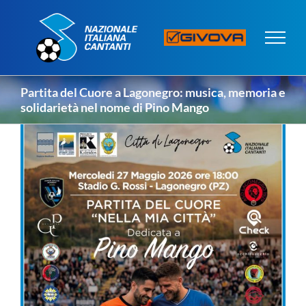
Salta
al
contenuto
Partita del Cuore a Lagonegro: musica, memoria e
solidarietà nel nome di Pino Mango
Ingrandisci
immagine