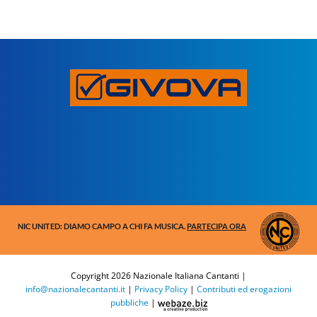
NIC UNITED: DIAMO CAMPO A CHI FA MUSICA.
PARTECIPA ORA
Copyright
2026 Nazionale Italiana Cantanti |
info@nazionalecantanti.it
|
Privacy Policy
|
Contributi ed erogazioni
pubbliche
|