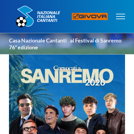
Salta
al
contenuto
Casa Nazionale Cantanti al Festival di Sanremo
76ª edizione
Ingrandisci
immagine