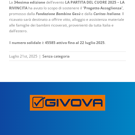
La
34esima edizione
dell’evento
LA PARTITA DEL CUORE 2025 – LA
RIVINCITA
ha avuto lo scopo di sostenere il “
Progetto Accoglienza
”,
promosso dalla
Fondazione Bambino Gesù
e dalla
Caritas Italiana
. Il
ricavato sarà destinato a offrire vitto, alloggio e assistenza materiale
alle famiglie dei bambini ricoverati, provenienti da tutta Italia e
dall’estero.
Il
numero solidale
è
45585 attivo fino al 22 luglio 2025
.
Luglio 21st, 2025
|
Senza categoria