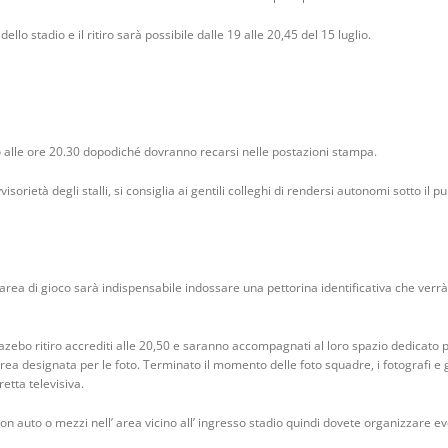
ello stadio e il ritiro sarà possibile dalle 19 alle 20,45 del 15 luglio.
fino alle ore 20.30 dopodiché dovranno recarsi nelle postazioni stampa.
sorietà degli stalli, si consiglia ai gentili colleghi di rendersi autonomi sotto il
’area di gioco sarà indispensabile indossare una pettorina identificativa che ver
azebo ritiro accrediti alle 20,50 e saranno accompagnati al loro spazio dedicato per
ea designata per le foto. Terminato il momento delle foto squadre, i fotografi e
etta televisiva.
n auto o mezzi nell’ area vicino all’ ingresso stadio quindi dovete organizzare ev