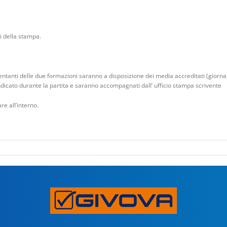
ti della stampa.
tanti delle due formazioni saranno a disposizione dei media accreditati (giornalisti,
ndicato durante la partita e saranno accompagnati dall’ ufficio stampa scrivente
e all’interno.