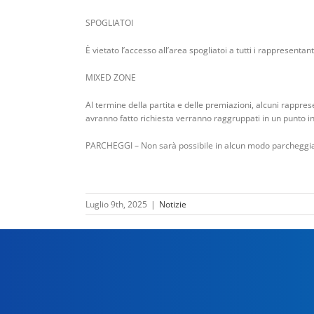
SPOGLIATOI
È vietato l’accesso all’area spogliatoi a tutti i rappresentan
MIXED ZONE
Al termine della partita e delle premiazioni, alcuni rappresen
avranno fatto richiesta verranno raggruppati in un punto i
PARCHEGGI – Non sarà possibile in alcun modo parcheggiar
Luglio 9th, 2025
|
Notizie