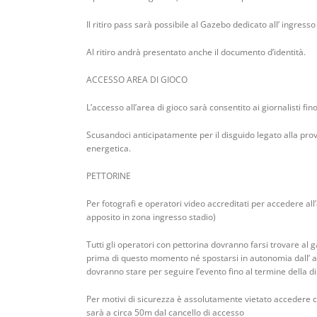
Il ritiro pass sarà possibile al Gazebo dedicato all’ ingresso d
Al ritiro andrà presentato anche il documento d’identità.
ACCESSO AREA DI GIOCO
L’accesso all’area di gioco sarà consentito ai giornalisti 
Scusandoci anticipatamente per il disguido legato alla provvi
energetica.
PETTORINE
Per fotografi e operatori video accreditati per accedere all
apposito in zona ingresso stadio)
Tutti gli operatori con pettorina dovranno farsi trovare al g
prima di questo momento né spostarsi in autonomia dall’ ar
dovranno stare per seguire l’evento fino al termine della dir
Per motivi di sicurezza è assolutamente vietato accedere co
sarà a circa 50m dal cancello di accesso