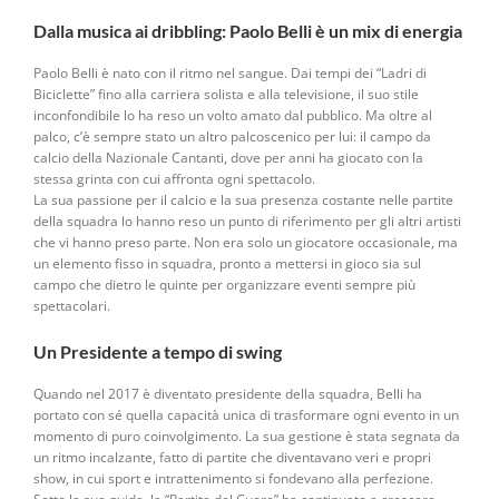
Dalla musica ai dribbling: Paolo Belli è un mix di energia
Paolo Belli è nato con il ritmo nel sangue. Dai tempi dei “Ladri di
Biciclette” fino alla carriera solista e alla televisione, il suo stile
inconfondibile lo ha reso un volto amato dal pubblico. Ma oltre al
palco, c’è sempre stato un altro palcoscenico per lui: il campo da
calcio della Nazionale Cantanti, dove per anni ha giocato con la
stessa grinta con cui affronta ogni spettacolo.
La sua passione per il calcio e la sua presenza costante nelle partite
della squadra lo hanno reso un punto di riferimento per gli altri artisti
che vi hanno preso parte. Non era solo un giocatore occasionale, ma
un elemento fisso in squadra, pronto a mettersi in gioco sia sul
campo che dietro le quinte per organizzare eventi sempre più
spettacolari.
Un Presidente a tempo di swing
Quando nel 2017 è diventato presidente della squadra, Belli ha
portato con sé quella capacità unica di trasformare ogni evento in un
momento di puro coinvolgimento. La sua gestione è stata segnata da
un ritmo incalzante, fatto di partite che diventavano veri e propri
show, in cui sport e intrattenimento si fondevano alla perfezione.