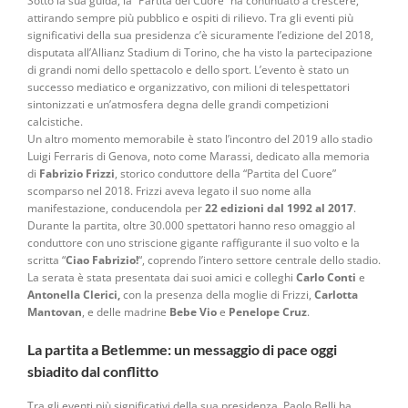
Sotto la sua guida, la “Partita del Cuore” ha continuato a crescere,
attirando sempre più pubblico e ospiti di rilievo. Tra gli eventi più
significativi della sua presidenza c’è sicuramente l’edizione del 2018,
disputata all’Allianz Stadium di Torino, che ha visto la partecipazione
di grandi nomi dello spettacolo e dello sport. L’evento è stato un
successo mediatico e organizzativo, con milioni di telespettatori
sintonizzati e un’atmosfera degna delle grandi competizioni
calcistiche.
Un altro momento memorabile è stato l’incontro del 2019 allo stadio
Luigi Ferraris di Genova, noto come Marassi, dedicato alla memoria
di
Fabrizio Frizzi
, storico conduttore della “Partita del Cuore”
scomparso nel 2018. Frizzi aveva legato il suo nome alla
manifestazione, conducendola per
22 edizioni dal 1992 al 2017
.
Durante la partita, oltre 30.000 spettatori hanno reso omaggio al
conduttore con uno striscione gigante raffigurante il suo volto e la
scritta “
Ciao Fabrizio!
“, coprendo l’intero settore centrale dello stadio.
La serata è stata presentata dai suoi amici e colleghi
Carlo Conti
e
Antonella Clerici,
con la presenza della moglie di Frizzi,
Carlotta
Mantovan
, e delle madrine
Bebe Vio
e
Penelope Cruz
.
La partita a Betlemme: un messaggio di pace oggi
sbiadito dal conflitto
Tra gli eventi più significativi della sua presidenza, Paolo Belli ha