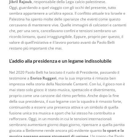
Jibril Rajoub
, responsabile della Lega calcio palestinese.
Oggi, guardando a quel viaggio con gli occhi del presente, tutto
sembra appartenere a un’altra epoca. Il conflitto attuale tra Israele e
Palestina ha spento molte delle speranze che eventi come questo
cercavano di mantenere vive. Quelle immagini di calciatori e cantanti
che, per una sera, cancellavano confini e tensioni sembrano un
ricordo lontano, quasi irraggiungibile. Eppure, proprio per questo, il
valore di quell’iniziativa e il lavoro portato avanti da Paolo Belli
restano più importanti che mai.
L’addio alla presidenza e un legame indissolubile
Nel 2020 Paolo Belli ha lasciato il ruolo di Presidente, passando il
testimone a
Enrico Ruggeri
, ma la sua impronta è rimasta ben
impressa nella storia della Nazionale Cantanti. Con lui, il gioco non è
mai stato solo gioco: è stato musica, spettacolo e divertimento,
proprio come una canzone dal ritmo perfetto. Anche dopo la fine
della sua presidenza, il suo legame con la squadra è rimasto forte,
continuando a essere una presenza attiva e un simbolo di quella
fusione unica tra musica e sport che lui stesso ha contribuito a
rafforzare. Oggi, in un mondo in cui le tensioni internazionali
sembrano aumentare giorno dopo giorno, ripensare a quella partita
giocata a Betlemme rende ancora più evidente quanto
lo sport e la
musica possano essere strumenti di unione
. Un sogno che Paolo