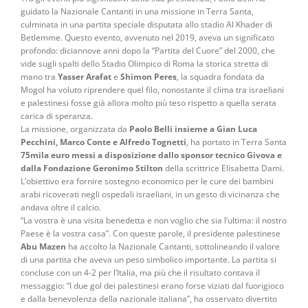
guidato la Nazionale Cantanti in una missione in Terra Santa,
culminata in una partita speciale disputata allo stadio Al Khader di
Betlemme. Questo evento, avvenuto nel 2019, aveva un significato
profondo: diciannove anni dopo la “Partita del Cuore” del 2000, che
vide sugli spalti dello Stadio Olimpico di Roma la storica stretta di
mano tra
Yasser Arafat
e
Shimon Peres
, la squadra fondata da
Mogol ha voluto riprendere quel filo, nonostante il clima tra israeliani
e palestinesi fosse già allora molto più teso rispetto a quella serata
carica di speranza.
La missione, organizzata da
Paolo Belli insieme a Gian Luca
Pecchini, Marco Conte e Alfredo Tognetti
, ha portato in Terra Santa
75mila euro messi a disposizione dallo sponsor tecnico Givova e
dalla Fondazione Geronimo Stilton
della scrittrice Elisabetta Dami.
L’obiettivo era fornire sostegno economico per le cure dei bambini
arabi ricoverati negli ospedali israeliani, in un gesto di vicinanza che
andava oltre il calcio.
“La vostra è una visita benedetta e non voglio che sia l’ultima: il nostro
Paese è la vostra casa”. Con queste parole, il presidente palestinese
Abu Mazen
ha accolto la Nazionale Cantanti, sottolineando il valore
di una partita che aveva un peso simbolico importante. La partita si
concluse con un 4-2 per l’Italia, ma più che il risultato contava il
messaggio: “I due gol dei palestinesi erano forse viziati dal fuorigioco
e dalla benevolenza della nazionale italiana”, ha osservato divertito