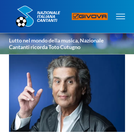
Salta
al
contenuto
Lutto nel mondo della musica, Nazionale
Cantanti ricorda Toto Cutugno
Ingrandisci
immagine