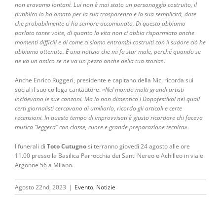
non eravamo lontani. Lui non è mai stato un personaggio costruito, il
pubblico lo ha amato per la sua trasparenza e la sua semplicità, dote
che probabilmente ci ha sempre accomunato. Di questo abbiamo
parlato tante volte, di quanto la vita non ci abbia risparmiato anche
momenti difficili e di come ci siamo entrambi costruiti con il sudore ciò he
abbiamo ottenuto. È una notizia che mi fa star male, perché quando se
ne va un amico se ne va un pezzo anche della tua storia»
.
Anche Enrico Ruggeri, presidente e capitano della Nic, ricorda sui
social il suo collega cantautore:
«Nel mondo molti grandi artisti
incidevano le sue canzoni. Ma io non dimentico i Dopofestival nei quali
certi giornalisti cercavano di umiliarlo, ricordo gli articoli e certe
recensioni. In questo tempo di improvvisati è giusto ricordare chi faceva
musica “leggera” con classe, cuore e grande preparazione tecnica».
I funerali di
Toto Cutugno
si terranno giovedì 24 agosto alle ore
11.00 presso la Basilica Parrocchia dei Santi Nereo e Achilleo in viale
Argonne 56 a Milano.
Agosto 22nd, 2023
|
Evento
,
Notizie