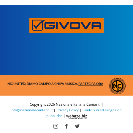
NIC UNITED: DIAMO CAMPO A CHI FA MUSICA.
PARTECIPA ORA
Copyright
2026 Nazionale Italiana Cantanti |
info@nazionalecantanti.it
|
Privacy Policy
|
Contributi ed erogazioni
pubbliche
|
Instagram
Facebook
Twitter