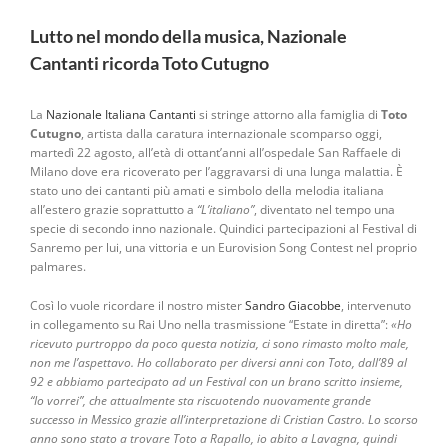
Lutto nel mondo della musica, Nazionale
Cantanti ricorda Toto Cutugno
La
Nazionale Italiana Cantanti
si stringe attorno alla famiglia di
Toto
Cutugno
, artista dalla caratura internazionale scomparso oggi,
martedì 22 agosto, all’età di ottant’anni all’ospedale San Raffaele di
Milano dove era ricoverato per l’aggravarsi di una lunga malattia. È
stato uno dei cantanti più amati e simbolo della melodia italiana
all’estero grazie soprattutto a
“L’italiano”
, diventato nel tempo una
specie di secondo inno nazionale. Quindici partecipazioni al Festival di
Sanremo per lui, una vittoria e un Eurovision Song Contest nel proprio
palmares.
Così lo vuole ricordare il nostro mister
Sandro Giacobbe
, intervenuto
in collegamento su Rai Uno nella trasmissione “Estate in diretta”:
«Ho
ricevuto purtroppo da poco questa notizia, ci sono rimasto molto male,
non me l’aspettavo. Ho collaborato per diversi anni con Toto, dall’89 al
92 e abbiamo partecipato ad un Festival con un brano scritto insieme,
“Io vorrei”, che attualmente sta riscuotendo nuovamente grande
successo in Messico grazie all’interpretazione di Cristian Castro. Lo scorso
anno sono stato a trovare Toto a Rapallo, io abito a Lavagna, quindi